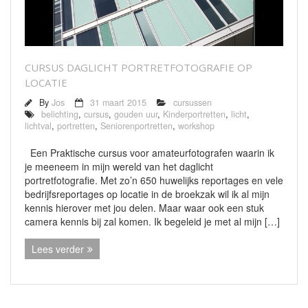
Bedrijfsreportages
Theaterfotografie
CURSUS DAGLICHT PORTRETFOTOGRAFIE OP
Openingstijden/Prijzen
LOCATIE
By
Jos
31 maart 2015
cursussen
Contact
belichting
,
cursus
,
gouden uur
,
Kinderportretten
,
licht
,
lichtval
,
portretten
,
Seniorenportretten
,
workshop
Een Praktische cursus voor amateurfotografen waarin ik
je meeneem in mijn wereld van het daglicht
portretfotografie. Met zo’n 650 huwelijks reportages en vele
bedrijfsreportages op locatie in de broekzak wil ik al mijn
kennis hierover met jou delen. Maar waar ook een stuk
camera kennis bij zal komen. Ik begeleid je met al mijn […]
Lees verder