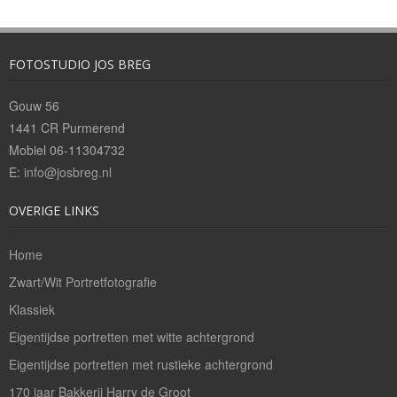
FOTOSTUDIO JOS BREG
Gouw 56
1441 CR Purmerend
Mobiel 06-11304732
E:
info@josbreg.nl
OVERIGE LINKS
Home
Zwart/Wit Portretfotografie
Klassiek
Eigentijdse portretten met witte achtergrond
Eigentijdse portretten met rustieke achtergrond
170 jaar Bakkerij Harry de Groot