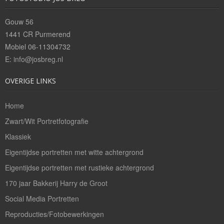
Bedrijfsreportages
Gouw 56
Theaterfotografie
1441 CR Purmerend
Mobiel 06-11304732
Openingstijden/Prijzen
E:
info@josbreg.nl
OVERIGE LINKS
Contact
Home
Zwart/Wit Portretfotografie
Klassiek
Eigentijdse portretten met witte achtergrond
Eigentijdse portretten met rustieke achtergrond
170 jaar Bakkerij Harry de Groot
Social Media Portretten
Reproducties/Fotobewerkingen