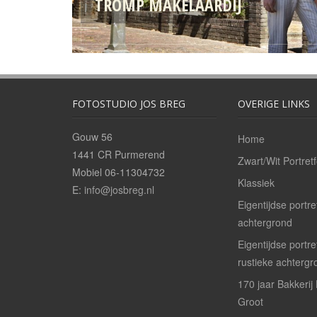
TROMP MAKELAARDIJ
FOTOSTUDIO JOS BREG
OVERIGE LINKS
Gouw 56
Home
1441 CR Purmerend
Zwart/Wit Portretf
Mobiel 06-11304732
Klassiek
E:
info@josbreg.nl
Eigentijdse portre
achtergrond
Eigentijdse portr
rustieke achtergr
170 jaar Bakkerij
Groot