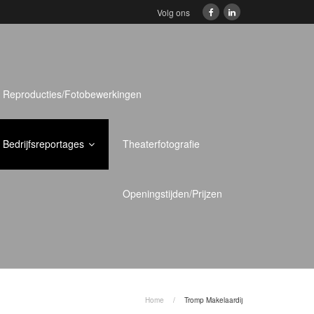
Volg ons
Reproducties/Fotobewerkingen
Bedrijfsreportages
Theaterfotografie
Openingstijden/Prijzen
Home
/
Tromp Makelaardij