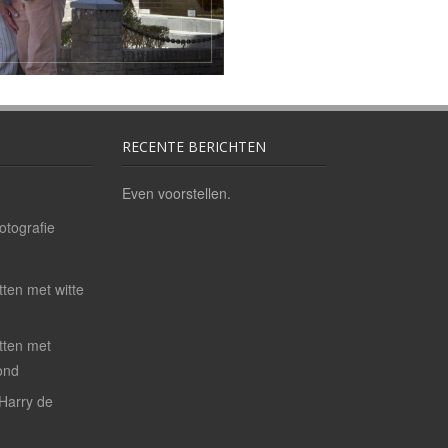
RECENTE BERICHTEN
Even voorstellen.
otografie
tten met witte
etten met
ond
 Harry de