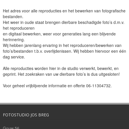
Bedrijfsreportages
Het adres voor alle reproducties en het bewerken van fotografische
bestanden.
Theaterfotografie
Het weer in oude staat brengen dierbare beschadigde foto’s d.m.v.
het reproduceren
Openingstijden/Prijzen
en digitaal bewerken, weer voor generaties lang een blijvende
herinnering.
Wij hebben jarenlang ervaring in het reproduceren/bewerken van
Contact
foto’s/bestanden t.b.v. overlijdenissen. Wij hebben hiervoor een één
dag service.
Alle reproducties worden hier in de studio verwerkt, bewerkt, en
geprint. Het zoekraken van uw dierbare foto’s is dus uitgesloten!
Voor geheel vrijblijvende informatie en offerte 06-11304732.
FOTOSTUDIO JOS BREG
Gouw 56