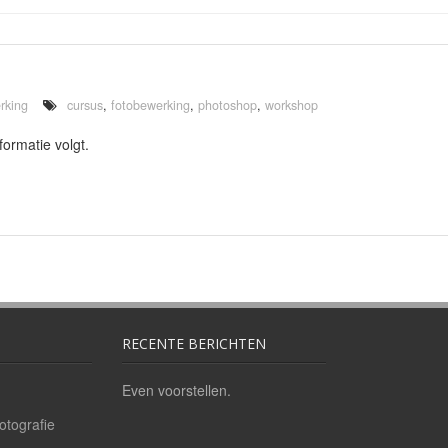
rking
cursus
,
fotobewerking
,
photoshop
,
workshop
ormatie volgt.
RECENTE BERICHTEN
Even voorstellen.
otografie