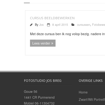
CURSUS BEELDBEWERKEN
By
Jos
8 april 2015
cursussen
,
Fotobewe
Met deze cursus ben ik nog volop bezig. nadere inf
Lees verder
FOTOSTUDIO JOS BREG
OVERIGE LINKS
Gouw 56
Home
1441 CR Purmerend
Zwart/Wit Portretf
Mobiel 06-11304732