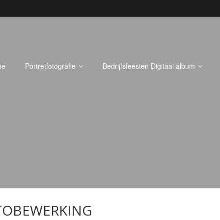
ie
Portretfotografie
Bedrijfsfeesten Digitaal album
TOBEWERKING