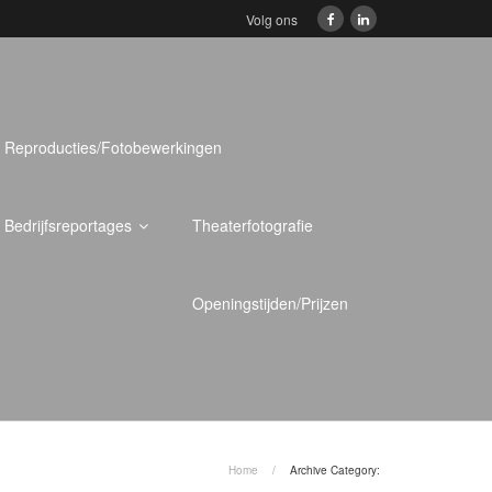
Volg ons
Reproducties/Fotobewerkingen
Bedrijfsreportages
Theaterfotografie
Openingstijden/Prijzen
Home
/
Archive Category: