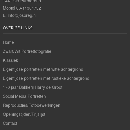
1441 CR Purmerend
Bedrijfsreportages
Mobiel 06-11304732
E:
info@josbreg.nl
Theaterfotografie
OVERIGE LINKS
Openingstijden/Prijzen
Home
Contact
Zwart/Wit Portretfotografie
Klassiek
Eigentijdse portretten met witte achtergrond
Eigentijdse portretten met rustieke achtergrond
170 jaar Bakkerij Harry de Groot
Social Media Portretten
Reproducties/Fotobewerkingen
Openingstijden/Prijslijst
Contact