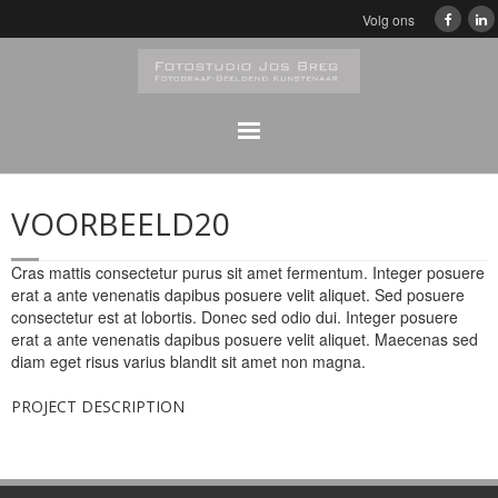
Volg ons
Home
VOORBEELD20
Klassiek
Cras mattis consectetur purus sit amet fermentum. Integer posuere
Zwart/Wit Portretfotografie
erat a ante venenatis dapibus posuere velit aliquet. Sed posuere
consectetur est at lobortis. Donec sed odio dui. Integer posuere
erat a ante venenatis dapibus posuere velit aliquet. Maecenas sed
Portretfotografie
diam eget risus varius blandit sit amet non magna.
Bedrijfsfeesten Digitaal album
PROJECT DESCRIPTION
Reproducties/Fotobewerkingen