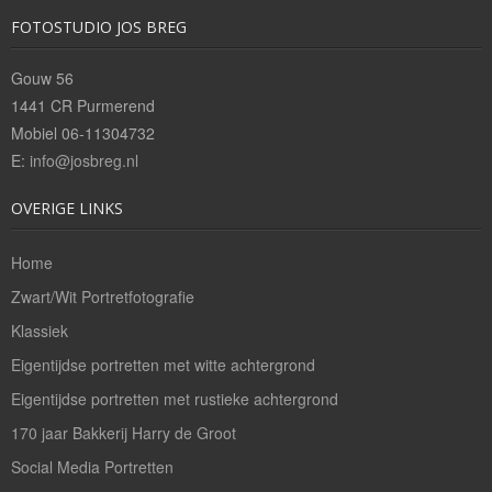
Bedrijfsreportages
FOTOSTUDIO JOS BREG
Theaterfotografie
Gouw 56
1441 CR Purmerend
Openingstijden/Prijzen
Mobiel 06-11304732
E:
info@josbreg.nl
Contact
OVERIGE LINKS
Home
Zwart/Wit Portretfotografie
Klassiek
Eigentijdse portretten met witte achtergrond
Eigentijdse portretten met rustieke achtergrond
170 jaar Bakkerij Harry de Groot
Social Media Portretten