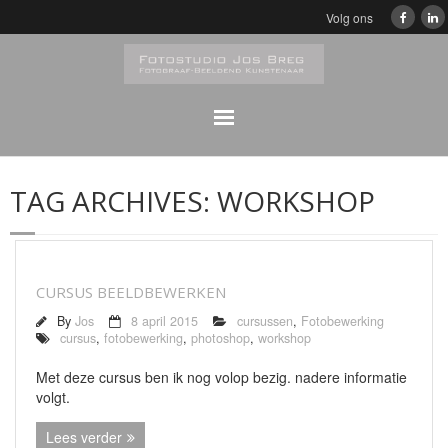
Volg ons
Home
TAG ARCHIVES:
WORKSHOP
Klassiek
Zwart/Wit Portretfotografie
CURSUS BEELDBEWERKEN
Portretfotografie
By
Jos
8 april 2015
cursussen
,
Fotobewerking
cursus
,
fotobewerking
,
photoshop
,
workshop
Bedrijfsfeesten Digitaal album
Met deze cursus ben ik nog volop bezig. nadere informatie
volgt.
Reproducties/Fotobewerkingen
Lees verder