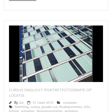
Bedrijfsreportages
Theaterfotografie
Openingstijden/Prijzen
Contact
CURSUS DAGLICHT PORTRETFOTOGRAFIE OP
LOCATIE
By
Jos
31 maart 2015
cursussen
belichting
,
cursus
,
gouden uur
,
Kinderportretten
,
licht
,
lichtval
,
portretten
,
Seniorenportretten
,
workshop