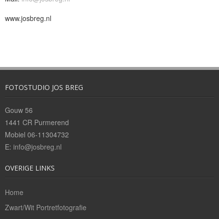
Bedrijfsreportages
www.josbreg.nl
Theaterfotografie
Openingstijden/Prijzen
Contact
FOTOSTUDIO JOS BREG
Gouw 56
1441 CR Purmerend
Mobiel 06-11304732
E:
info@josbreg.nl
OVERIGE LINKS
Home
Zwart/Wit Portretfotografie