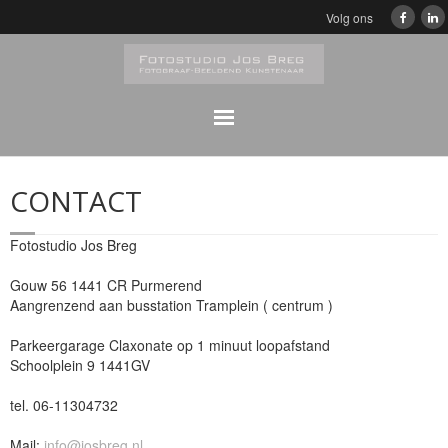
Volg ons
Home
CONTACT
Klassiek
Fotostudio Jos Breg
Zwart/Wit Portretfotografie
Gouw 56 1441 CR Purmerend
Aangrenzend aan busstation Tramplein ( centrum )
Portretfotografie
Parkeergarage Claxonate op 1 minuut loopafstand
Bedrijfsfeesten Digitaal album
Schoolplein 9 1441GV
tel. 06-11304732
Reproducties/Fotobewerkingen
Mail:
info@josbreg.nl