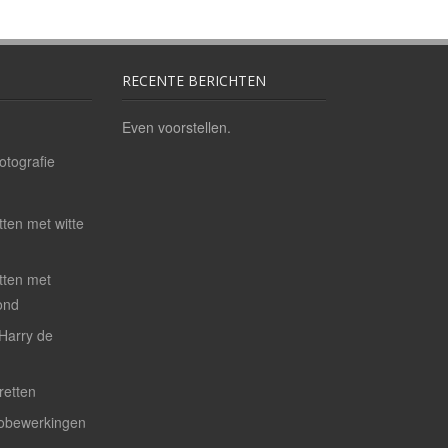
RECENTE BERICHTEN
Even voorstellen.
otografie
tten met witte
etten met
ond
 Harry de
retten
tobewerkingen