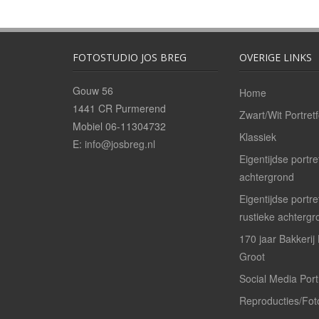
FOTOSTUDIO JOS BREG
OVERIGE LINKS
Gouw 56
Home
1441 CR Purmerend
Zwart/Wit Portretf
Mobiel 06-11304732
Klassiek
E:
info@josbreg.nl
Eigentijdse portre
achtergrond
Eigentijdse portr
rustieke achtergr
170 jaar Bakkerij
Groot
Social Media Port
Reproducties/Fo