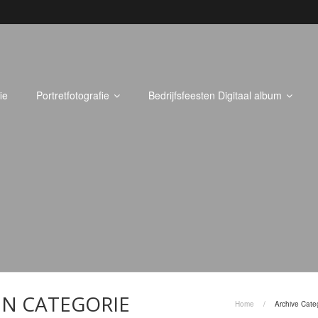
ie
Portretfotografie
Bedrijfsfeesten Digitaal album
N CATEGORIE
Home
/
Archive Cate