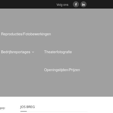
Volg ons
Reproducties/Fotobewerkingen
Bedrijfsreportages
Theaterfotografie
Openingstijden/Prijzen
JOS BREG
gory: