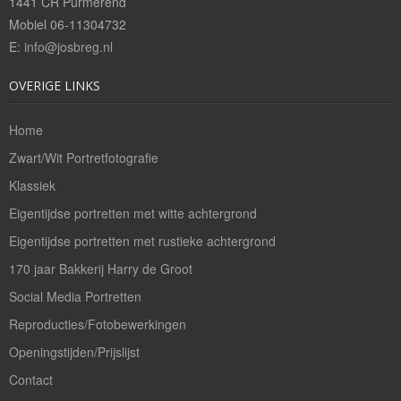
1441 CR Purmerend
Bedrijfsreportages
Mobiel 06-11304732
E:
info@josbreg.nl
Theaterfotografie
OVERIGE LINKS
Openingstijden/Prijzen
Home
Contact
Zwart/Wit Portretfotografie
Klassiek
Eigentijdse portretten met witte achtergrond
Eigentijdse portretten met rustieke achtergrond
170 jaar Bakkerij Harry de Groot
Social Media Portretten
Reproducties/Fotobewerkingen
Openingstijden/Prijslijst
Contact