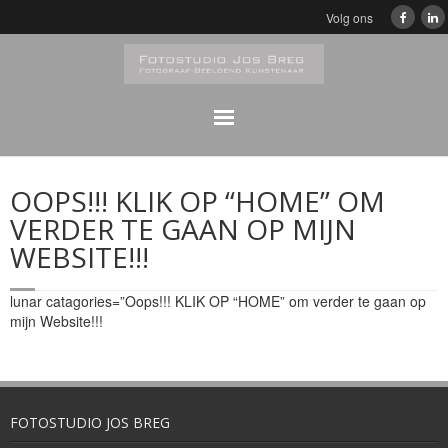
Volg ons
Home
OOPS!!! KLIK OP “HOME” OM
Klassiek
VERDER TE GAAN OP MIJN
WEBSITE!!!
Zwart/Wit Portretfotografie
lunar catagories=”Oops!!! KLIK OP “HOME” om verder te gaan op
Portretfotografie
mijn Website!!!
Bedrijfsfeesten Digitaal album
Reproducties/Fotobewerkingen
FOTOSTUDIO JOS BREG