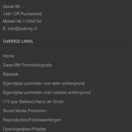
Bedrijfsreportages
Gouw 56
1441 CR Purmerend
Theaterfotografie
Mobiel 06-11304732
E:
info@josbreg.nl
Openingstijden/Prijzen
OVERIGE LINKS
Contact
Home
Zwart/Wit Portretfotografie
Klassiek
Eigentijdse portretten met witte achtergrond
Eigentijdse portretten met rustieke achtergrond
170 jaar Bakkerij Harry de Groot
Social Media Portretten
Reproducties/Fotobewerkingen
Openingstijden/Prijslijst