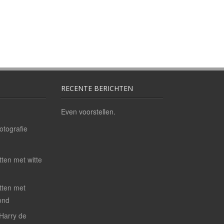
RECENTE BERICHTEN
Even voorstellen.
otografie
tten met witte
etten met
ond
 Harry de