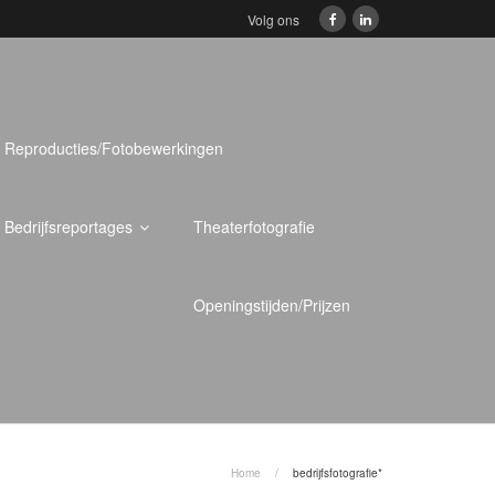
Volg ons
Reproducties/Fotobewerkingen
Bedrijfsreportages
Theaterfotografie
Openingstijden/Prijzen
Home
/
bedrijfsfotografie*