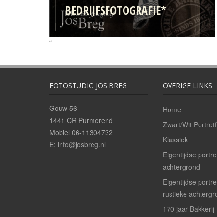
BEDRIJFSFOTOGRAFIE*
“
FOTOSTUDIO JOS BREG
OVERIGE LINKS
Gouw 56
Home
1441 CR Purmerend
Zwart/Wit Portretf
Mobiel 06-11304732
Klassiek
E:
info@josbreg.nl
Eigentijdse portre
achtergrond
Eigentijdse portr
rustieke achtergr
170 jaar Bakkerij