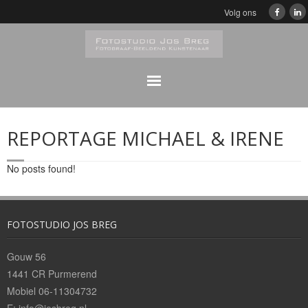
Volg ons
Home
REPORTAGE MICHAEL & IRENE
Klassiek
No posts found!
Zwart/Wit Portretfotografie
Portretfotografie
FOTOSTUDIO JOS BREG
Bedrijfsfeesten Digitaal album
Gouw 56
1441 CR Purmerend
Reproducties/Fotobewerkingen
Mobiel 06-11304732
E:
info@josbreg.nl